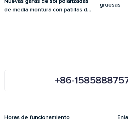
Nuevas gafas de sol polarizadas
gruesas
de media montura con patillas de
aluminio y magnesio.
+86-158588875
Horas de funcionamiento
Enl