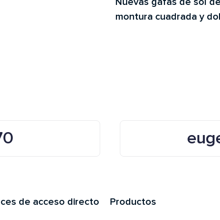
Nuevas gafas de sol d
montura cuadrada y do
70
eug
aces de acceso directo
Productos