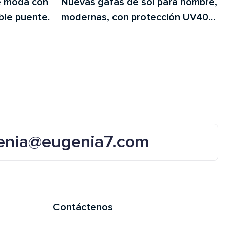
e moda con
Nuevas gafas de sol para hombre,
ble puente.
modernas, con protección UV400,
de metal y policarbonato.
enia@eugenia7.com
Contáctenos