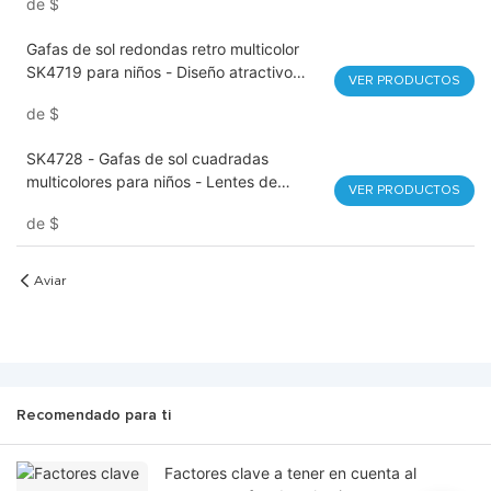
de
$
diario y en fiestas
Gafas de sol redondas retro multicolor
SK4719 para niños - Diseño atractivo
VER PRODUCTOS
para el día a día y al aire libre - Montura
de
$
transparente - Protección UV400 para
niñas y niños
SK4728 - Gafas de sol cuadradas
multicolores para niños - Lentes de
VER PRODUCTOS
espejo de colores con protección UV400
de
$
para disfrutar al aire libre
Aviar
Recomendado para ti
Factores clave a tener en cuenta al