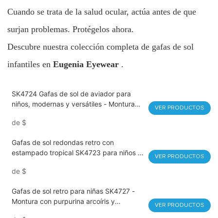
Cuando se trata de la salud ocular, actúa antes de que
surjan problemas. Protégelos ahora.
Descubre nuestra colección completa de gafas de sol
infantiles en
Eugenia Eyewear
.
SK4724 Gafas de sol de aviador para
niños, modernas y versátiles - Montura
VER PRODUCTOS
multicolor, protección UV400 para niños
de
$
y niñas. Gafas de sol personalizadas con
protección solar infantil.
Gafas de sol redondas retro con
estampado tropical SK4723 para niños -
VER PRODUCTOS
Montura con estampado de flamencos -
de
$
Protección UV400 para niñas
Gafas de sol retro para niñas SK4727 -
Montura con purpurina arcoíris y
VER PRODUCTOS
protección UV400 - Ideales para uso