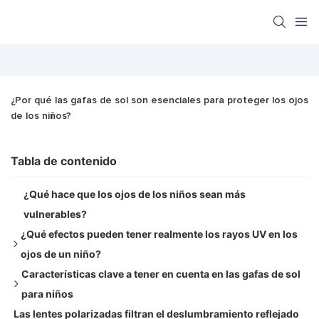
¿Por qué las gafas de sol son esenciales para proteger los ojos 
de los niños?
Tabla de contenido
¿Qué hace que los ojos de los niños sean más
vulnerables?
¿Qué efectos pueden tener realmente los rayos UV en los
ojos de un niño?
Características clave a tener en cuenta en las gafas de sol
Fotoqueratitis
para niños
Cataratas
Las lentes polarizadas filtran el deslumbramiento reflejado
Pterigión
1. Protección 100% UV400