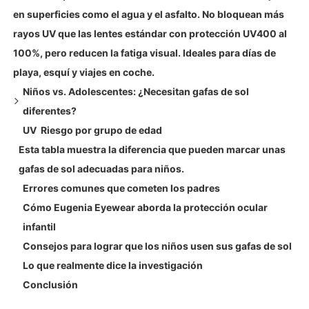
en superficies como el agua y el asfalto. No bloquean más
Esto es algo que no podemos pasar por alto. El término
Degeneración macular
rayos UV que las lentes estándar con protección UV400 al
UV400 significa que las lentes bloquean toda la luz con
100%, pero reducen la fatiga visual. Ideales para días de
longitudes de onda de hasta 400 nanómetros. Si no indica
playa, esquí y viajes en coche.
UV400 o protección UV del 100 %, no debería comprarlas.
Niños vs. Adolescentes: ¿Necesitan gafas de sol
2. Lentes de policarbonato
diferentes?
Los niños son niños: se caen, tiran cosas y se sientan sobre
UV Riesgo por grupo de edad
ellas. Las lentes de policarbonato son excelentes porque
Niños pequeños (de 0 a 3 años)
Esta tabla muestra la diferencia que pueden marcar unas
son ligeras, resisten fuertes impactos y no se rompen. Son la
Niños (de 4 a 10 años)
gafas de sol adecuadas para niños.
opción más segura para niños activos y se encuentran
Adolescentes (de 11 a 17 años)
Errores comunes que cometen los padres
comúnmente en gafas de sol infantiles de alta calidad.
Cómo Eugenia Eyewear aborda la protección ocular
3. Monturas envolventes o ajustadas
infantil
Los rayos UV no viajan solo en línea recta. Se reflejan en el
Consejos para lograr que los niños usen sus gafas de sol
agua, la arena y el pavimento. La montura envolvente
Lo que realmente dice la investigación
proporciona una protección adicional alrededor del rostro y
Conclusión
minimiza la cantidad de luz UV que entra por los lados.
4. Lentes polarizadas (para evitar el deslumbramiento)