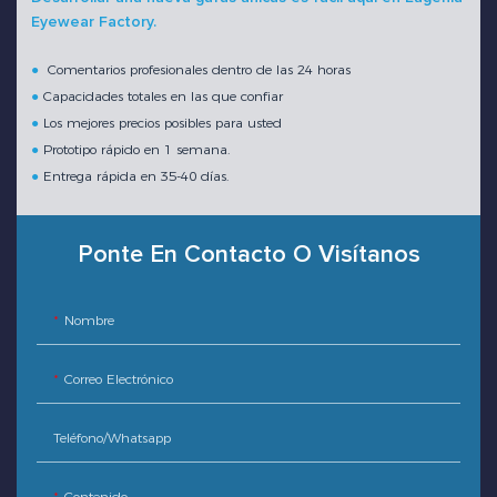
Eyewear Factory.
●
Comentarios profesionales dentro de las 24 horas
●
Capacidades totales en las que confiar
●
Los mejores precios posibles para usted
●
Prototipo rápido en 1 semana.
●
Entrega rápida en 35-40 días.
Ponte En Contacto O Visítanos
Nombre
Correo Electrónico
Teléfono/whatsapp
Contenido