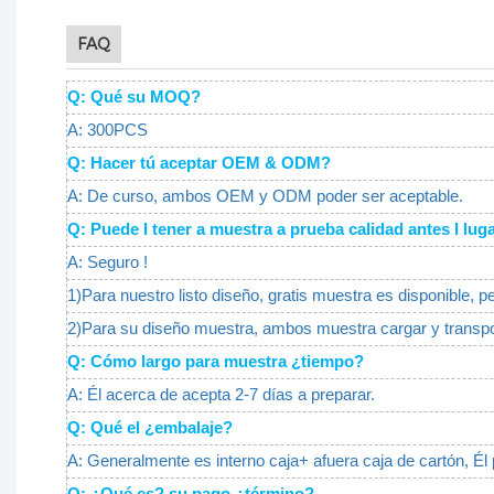
FAQ
Q: Qué su MOQ?
A: 300PCS
Q: Hacer tú aceptar OEM & ODM?
A: De curso, ambos OEM y ODM poder ser aceptable.
Q: Puede I tener a muestra a prueba calidad antes I l
A: Seguro !
1)Para nuestro listo diseño, gratis muestra es disponible, p
2)Para su diseño muestra, ambos muestra cargar y transpo
Q: Cómo largo para muestra ¿tiempo?
A: Él acerca de acepta 2-7 días a preparar.
Q: Qué el ¿embalaje?
A: Generalmente es interno caja+ afuera caja de cartón, Él 
Q: ¿Qué es? su pago ¿término?