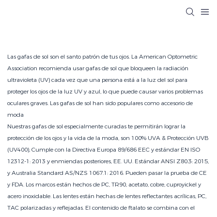
Las gafas de sol son el santo patrón de tus ojos. La American Optometric
Association recomienda usar gafas de sol que bloqueen la radiación
ultravioleta (UV) cada vez que una persona está a la luz del sol para
proteger los ojos de la luz UV y azul, lo que puede causar varios problemas
oculares graves. Las gafas de sol han sido populares como accesorio de
moda
Nuestras gafas de sol especialmente curadas te permitirán lograr la
protección de los ojos y la vida de la moda, son 100% UVA & Protección UVB
(UV400), Cumple con la Directiva Europa 89/686 EEC y estándar EN ISO
12312-1: 2013 y enmiendas posteriores, EE. UU. Estándar ANSI Z80.3: 2015,
y Australia Standard AS/NZS 1067.1: 2016. Pueden pasar la prueba de CE
y FDA. Los marcos están hechos de PC, TR90, acetato, cobre, cuproyickel y
acero inoxidable. Las lentes están hechas de lentes reflectantes acrílicas, PC,
TAC polarizadas y reflejadas. El contenido de ftalato se combina con el