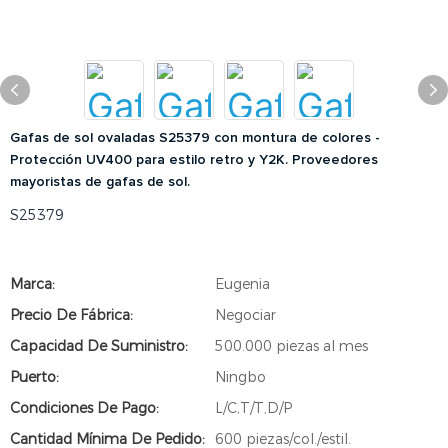
Gafas de sol ovaladas S25379 con montura de colores -
Protección UV400 para estilo retro y Y2K. Proveedores
mayoristas de gafas de sol.
S25379
Marca:
Eugenia
Precio De Fábrica:
Negociar
Capacidad De Suministro:
500.000 piezas al mes
Puerto:
Ningbo
Condiciones De Pago:
L/C,T/T,D/P
Cantidad Mínima De Pedido:
600 piezas/col./estil.