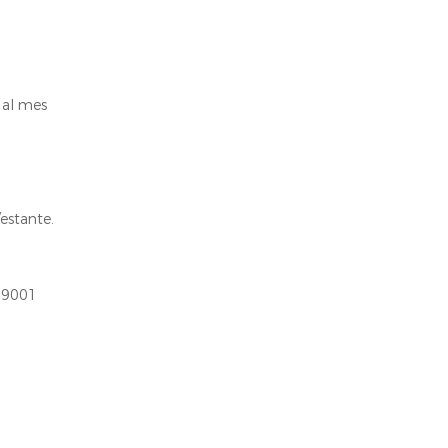
 al mes
/estante.
O9001