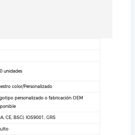
C
C
0 unidades
estro color/Personalizado
gotipo personalizado o fabricación OEM
sponible
A, CE, BSCI, IOS9001, GRS
ulto