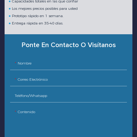
●
Capacidades totales en las que confiar
●
Los mejores precios posibles para usted
●
Prototipo rápido en 1 semana.
●
Entrega rápida en 35-40 días.
Ponte En Contacto O Visítanos
Nombre
Correo Electrónico
Teléfono/whatsapp
Contenido