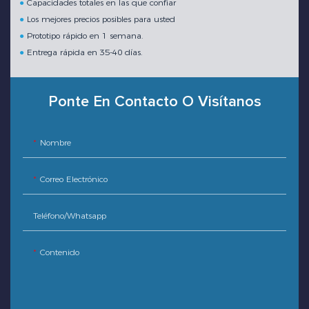
●
Capacidades totales en las que confiar
●
Los mejores precios posibles para usted
●
Prototipo rápido en 1 semana.
●
Entrega rápida en 35-40 días.
Ponte En Contacto O Visítanos
Nombre
Correo Electrónico
Teléfono/whatsapp
Contenido