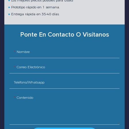
●
Los mejores precios posibles para usted
●
Prototipo rápido en 1 semana.
●
Entrega rápida en 35-40 días.
Ponte En Contacto O Visítanos
Nombre
Correo Electrónico
Teléfono/whatsapp
Contenido