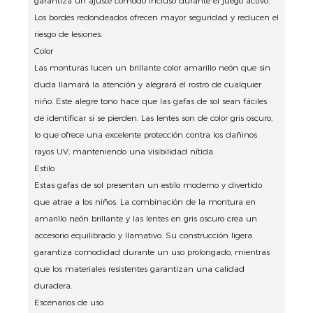
garantiza un ajuste cómodo incluso durante el juego activo.
Los bordes redondeados ofrecen mayor seguridad y reducen el
riesgo de lesiones.
Color
Las monturas lucen un brillante color amarillo neón que sin
duda llamará la atención y alegrará el rostro de cualquier
niño. Este alegre tono hace que las gafas de sol sean fáciles
de identificar si se pierden. Las lentes son de color gris oscuro,
lo que ofrece una excelente protección contra los dañinos
rayos UV, manteniendo una visibilidad nítida.
Estilo
Estas gafas de sol presentan un estilo moderno y divertido
que atrae a los niños. La combinación de la montura en
amarillo neón brillante y las lentes en gris oscuro crea un
accesorio equilibrado y llamativo. Su construcción ligera
garantiza comodidad durante un uso prolongado, mientras
que los materiales resistentes garantizan una calidad
duradera.
Escenarios de uso