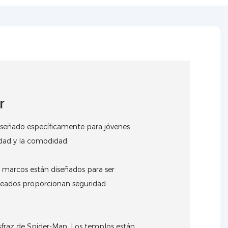
r
señado específicamente para jóvenes
idad y la comodidad.
 marcos están diseñados para ser
eados proporcionan seguridad
isfraz de Spider-Man.
Los templos están