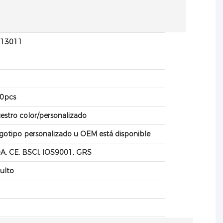
13011
C
C
0pcs
estro color/personalizado
gotipo personalizado u OEM está disponible
A, CE, BSCI, IOS9001, GRS
ulto