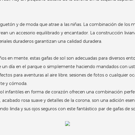
juguetón y de moda que atrae a las niñas.
La combinación de los ma
crean un accesorio equilibrado y encantador.
La construcción livia
riales duraderos garantizan una calidad duradera.
ños en mente, estas gafas de sol son adecuadas para diversos ento
 de un día en el parque o simplemente haciendo mandados con ust
ctos para aventuras al aire libre, sesiones de fotos o cualquier oc
te y cómoda.
sol infantiles en forma de corazón ofrecen una combinación perfe
cabado rosa suave y detalles de la corona, son una adición esenc
do linda y sus ojos seguros con este fantástico par de gafas de so