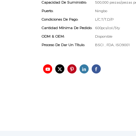
Capacidad De Suministro:
500,000 piezas/piezas 
Puerto:
Ningbo
Condiciones De Pago:
L/C,T/T,D/P
Cantidad Mínima De Pedido:
600pcs/col./Sty
ODM & OEM:
Disponible
Proceso De Dar Un Título:
BSCI , FDA, ISO9001