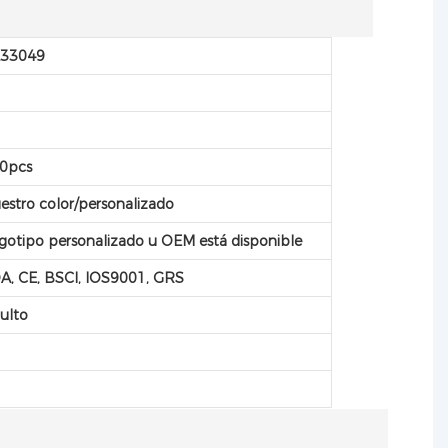
33049
C
C
0pcs
estro color/personalizado
gotipo personalizado u OEM está disponible
A, CE, BSCI, IOS9001, GRS
ulto