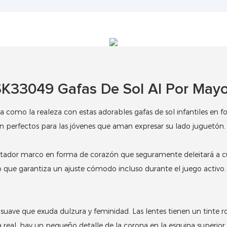
SK33049 Gafas De Sol Al Por Mayo
 como la realeza con estas adorables gafas de sol infantiles en 
son perfectos para las jóvenes que aman expresar su lado juguetón.
ntador marco en forma de corazón que seguramente deleitará a cu
, lo que garantiza un ajuste cómodo incluso durante el juego activo
 suave que exuda dulzura y feminidad.
Las lentes tienen un tinte 
eal, hay un pequeño detalle de la corona en la esquina superior