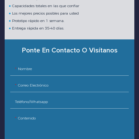
●
Capacidades totales en las que confiar
●
Los mejores precios posibles para usted
●
Prototipo rápido en 1 semana.
●
Entrega rápida en 35-40 días.
Ponte En Contacto O Visítanos
Nombre
Correo Electrónico
Teléfono/whatsapp
Contenido