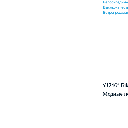
пляж Опт
винтажны
YJ7161 Bi
Модные п
солнцеза
Велосипе
очки UV4