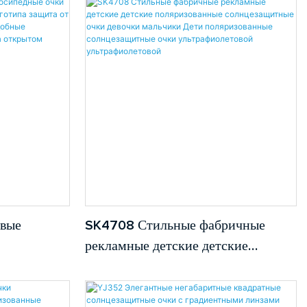
 UV400
очки мужчины женщины
ые очки
поляризованные оптовые оптовые
очки.
овые
SK4708 Стильные фабричные
рекламные детские детские
той от
поляризованные солнцезащитные
отипа
очки девочки мальчики Дети