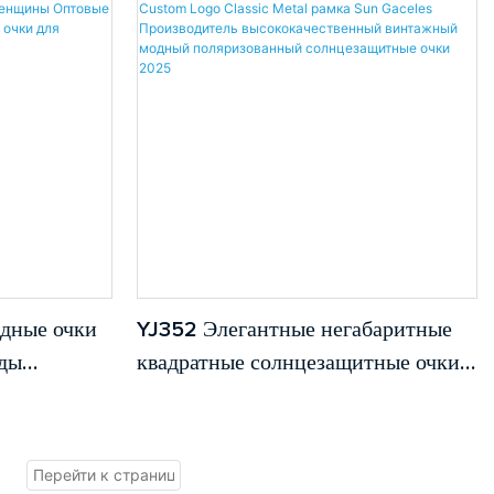
Удобные
поляризованные солнцезащитные
ые очки на
очки ультрафиолетовой
ультрафиолетовой
дные очки
YJ352 Элегантные негабаритные
еды
квадратные солнцезащитные очки с
езащитные
градиентными линзами Custom
ы Оптовые
Logo Classic Metal рамка Sun
осипедные
Gaceles Производитель