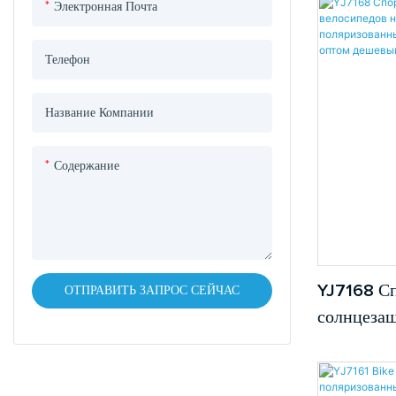
поляризов
Электронная Почта
оттенки с
заказ лого
Телефон
Название Компании
Содержание
YJ7168 С
ОТПРАВИТЬ ЗАПРОС СЕЙЧАС
солнцезащ
велосипед
поляризо