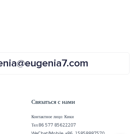
я
высококачественный винтажный
модный поляризованный
солнцезащитные очки 2025
enia@eugenia7.com
Связаться с нами
Контактное лицо: Кики
Тел:86 577 85622207
WeChat/Mobile: +86 15858887570