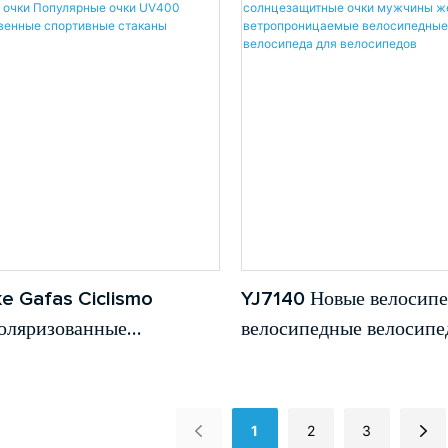
овая оптом дешевый
Поляризованные очки 
й прямоугольник
спортивные велосипедн
открытом воздухе.
ke Gafas Ciclismo
YJ7140 Новые велосипе
оляризованные
велосипедные велосип
щитные очки
Поляризованные солнц
дные очки Популярные
очки мужчины женщин
00 Высококачественные
ветропроницаемые вел
1
2
3