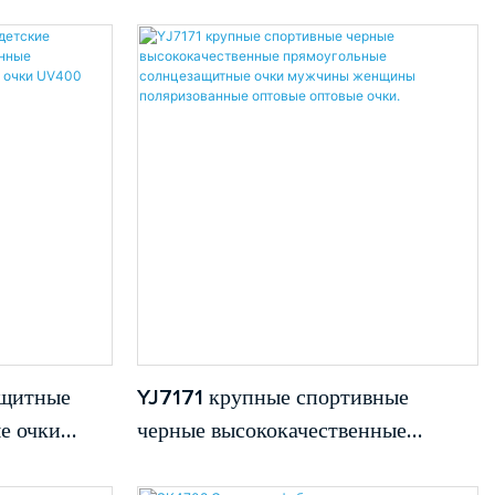
дуальные
акцентами.
32111
стые
 ацетатом
чин
ащитные
YJ7171 ​​крупные спортивные
е очки
черные высококачественные
езащитные
прямоугольные солнцезащитные