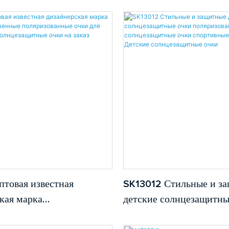
прямоугольник индиви
солнцезащитные очки S
Роскошные модные тол
солнцезащитные очки с
поляризованы для муж
товая известная
SK13012 Стильные и з
кая марка
детские солнцезащитны
ественные
поляризованные солнц