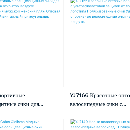
анные очки для линз
очки спортивные очки
олнцезащитные очки на
Детские солнцезащитн
тип.
портивные
YJ7166 Красочные опт
итные очки для
велосипедные очки с
ов на открытом воздухе
ультрафиолетовой защи
ванный мужской женский
логотипа защита от лог