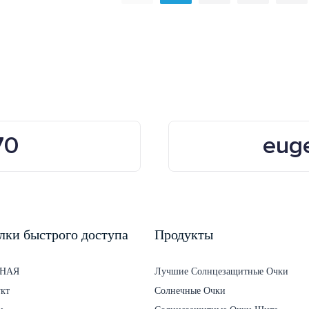
е стаканы Ветропродажи
очки для велосипеда дл
велосипедов
70
eug
лки быстрого доступа
Продукты
НАЯ
Лучшие Солнцезащитные Очки
кт
Солнечные Очки