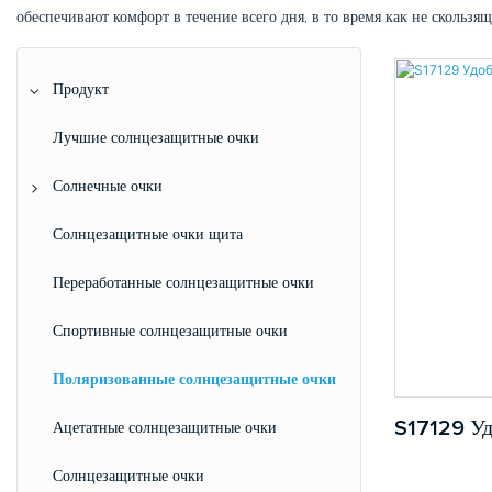
обеспечивают комфорт в течение всего дня, в то время как не сколь
Продукт
Лучшие солнцезащитные очки
Солнечные очки
Мужчины солнцезащитные очки
Солнцезащитные очки щита
Женские солнцезащитные очки
Переработанные солнцезащитные очки
Солнцезащитные очки унисекс
Спортивные солнцезащитные очки
Детские солнцезащитные очки
Поляризованные солнцезащитные очки
Ацетатные солнцезащитные очки
S17129 У
Солнцезащитные очки