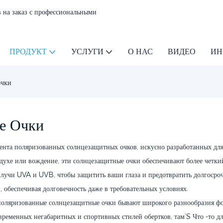
 на заказ с профессиональными
ПРОДУКТ
УСЛУГИ
О НАС
ВИДЕО
ИН
очки
е Очки
ента поляризованных солнцезащитных очков, искусно разработанных для
здухе или вождение, эти солнцезащитные очки обеспечивают более четки
лучи UVA и UVB, чтобы защитить ваши глаза и предотвратить долгосро
 обеспечивая долговечность даже в требовательных условиях.
и поляризованные солнцезащитные очки бывают широкого разнообразия ф
ременных негабаритных и спортивных стилей обертков, там’S Что -то дл