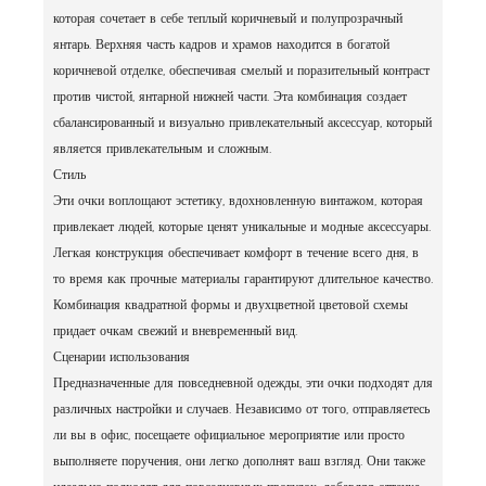
которая сочетает в себе теплый коричневый и полупрозрачный
янтарь. Верхняя часть кадров и храмов находится в богатой
коричневой отделке, обеспечивая смелый и поразительный контраст
против чистой, янтарной нижней части. Эта комбинация создает
сбалансированный и визуально привлекательный аксессуар, который
является привлекательным и сложным.
Стиль
Эти очки воплощают эстетику, вдохновленную винтажом, которая
привлекает людей, которые ценят уникальные и модные аксессуары.
Легкая конструкция обеспечивает комфорт в течение всего дня, в
то время как прочные материалы гарантируют длительное качество.
Комбинация квадратной формы и двухцветной цветовой схемы
придает очкам свежий и вневременный вид.
Сценарии использования
Предназначенные для повседневной одежды, эти очки подходят для
различных настройки и случаев. Независимо от того, отправляетесь
ли вы в офис, посещаете официальное мероприятие или просто
выполняете поручения, они легко дополнят ваш взгляд. Они также