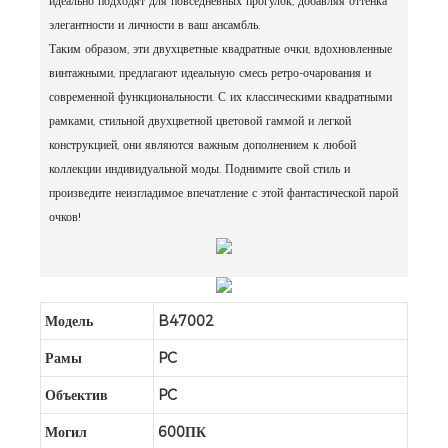
идеально подходят для повседневных прогулок, добавляя оттенка
элегантности и личности в ваш ансамбль.
Таким образом, эти двухцветные квадратные очки, вдохновленные
винтажными, предлагают идеальную смесь ретро-очарования и
современной функциональности. С их классическими квадратными
рамками, стильной двухцветной цветовой гаммой и легкой
конструкцией, они являются важным дополнением к любой
коллекции индивидуальной моды. Поднимите свой стиль и
произведите неизгладимое впечатление с этой фантастической парой
очков!
Модель
B47002
Рамы
PC
Объектив
PC
Могил
600ПК