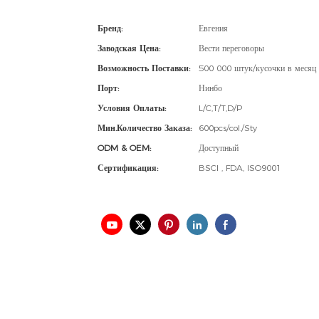
Бренд:
Евгения
Заводская Цена:
Вести переговоры
Возможность Поставки:
500 000 штук/кусочки в месяц
Порт:
Нинбо
Условия Оплаты:
L/C,T/T,D/P
Мин.количество Заказа:
600pcs/col./Sty
ODM & OEM:
Доступный
Сертификация:
BSCI , FDA, ISO9001