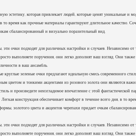
ю эстетику, которая привлекает людей, которые ценят уникальные и мо
 в то время как прочные материалы гарантируют длительное качество. Со
 очкам сбалансированный и визуально поразительный вид.
 эти очки подходят для различных настройки и случаев. Независимо от т
осто выполняете поручения, они легко дополнят ваш взгляд. Они также
 личности в ваш ансамбль.
е круглые зеленые очки предлагают идеальную смесь современного стил
еным цветом и тонкими акцентами из розового золота они являются ва
тиль и произведите неизгладимое впечатление с этой фантастической па
. Легкая конструкция обеспечивает комфорт в течение всего дня, в то вр
формы, золотого цвета и акцентов черепахи придает очкам сбалансирова
 эти очки подходят для различных настройки и случаев. Независимо от т
осто выполняете поручения, они легко дополнят ваш взгляд. Они также