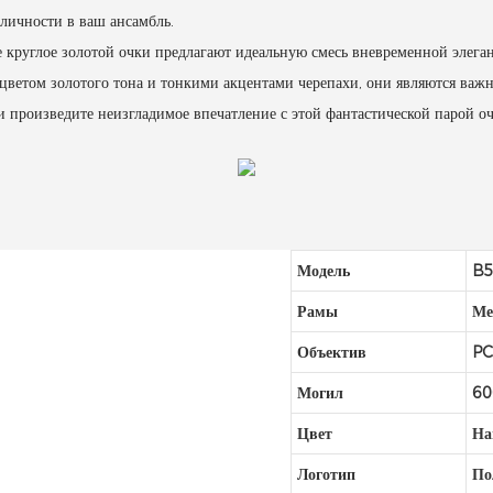
 личности в ваш ансамбль.
 круглое золотой очки предлагают идеальную смесь вневременной элеган
ветом золотого тона и тонкими акцентами черепахи, они являются важ
и произведите неизгладимое впечатление с этой фантастической парой оч
Модель
B5
Рамы
Ме
Объектив
P
Могил
6
Цвет
На
Логотип
По