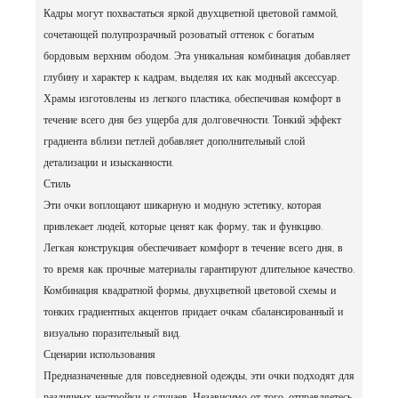
Кадры могут похвастаться яркой двухцветной цветовой гаммой,
сочетающей полупрозрачный розоватый оттенок с богатым
бордовым верхним ободом. Эта уникальная комбинация добавляет
глубину и характер к кадрам, выделяя их как модный аксессуар.
Храмы изготовлены из легкого пластика, обеспечивая комфорт в
течение всего дня без ущерба для долговечности. Тонкий эффект
градиента вблизи петлей добавляет дополнительный слой
детализации и изысканности.
Стиль
Эти очки воплощают шикарную и модную эстетику, которая
привлекает людей, которые ценят как форму, так и функцию.
Легкая конструкция обеспечивает комфорт в течение всего дня, в
то время как прочные материалы гарантируют длительное качество.
Комбинация квадратной формы, двухцветной цветовой схемы и
тонких градиентных акцентов придает очкам сбалансированный и
визуально поразительный вид.
Сценарии использования
Предназначенные для повседневной одежды, эти очки подходят для
различных настройки и случаев. Независимо от того, отправляетесь