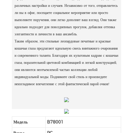
различных настройки и случаев. Независимо от того, отправляетесь
ли вы в офис, посещаете социальное мероприятие или просто
выполняете поручения, они легко дополнят ваш взгляд. Они также
идеально подходят для повседневных прогулок, добавляя оттенка
элегантности и личности в ваш ансамбль.
Таким образом, эти стильные леопардовые печатные и красные
кошачьи глаза предлагают идеальную смесь винтажного очарования
и современного таланта. Благодаря их культовым кадрам с кошачьи
глаза, поразительной цветовой комбинацией и легкой конструкцией,
они являются неотъемлемой частью коллекции любой
индивидуальной моды. Поднимите свой стиль и произведите
неизгладимое впечатление с этой фантастической парой очков!
Модель
B78001
Рамы
PC