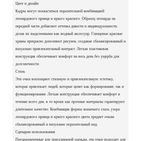
Цвет и дизайн
Кадры могут похвастаться поразительной комбинацией
леопардового принца и яркого красного. Образец леопарда на
передней части добавляет оттенка дикости и индивидуальности,
делая их выделенными как модный аксессуар. Глянцевые красные
храмы прекрасно дополняют рисунок, создавая сбалансированный и
визуально привлекательный контраст. Легкая пластиковая
конструкция обеспечивает комфорт на весь день без ущерба для
долговечности.
Стиль
Эти очки воплощают стильную и привлекательную эстетику,
которая привлекает людей, которые ценят как формирование, так и
функционирование. Легкая конструкция обеспечивает комфорт в
течение всего дня, в то время как прочные материалы гарантируют
длительное качество. Комбинация формы кошачьего глаза, узора
леопардового принца и яркого красного цвета придает очкам
сбалансированный и визуально поразительный вид.
Сценарии использования
Предназначенные для повседневной одежды, эти очки подходят для