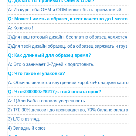
Q: Делать ты принимать OEM & ODM?
A: Из курс, оба OEM и ODM может быть приемлемый.
Q: Может I иметь а образец к тест качество до I место el
A: Конечно !
1)Для наш готовый дизайн, бесплатно образец является дос
2)Для твой дизайн образец, оба образец заряжать и груз яв
Q: Как длинный для образец время?
A: Это о занимает 2-7дней к подготовить.
Q: Что такое el упаковка?
A: Обычно является внутренний коробка+ снаружи картон, Э
Q: Что<000000>#8217;s твой оплата срок?
A: 1)Али-Баба торговля уверенность.
2) T/T, 30% депозит до производство, 70% баланс оплата про
3) L/C в взгляд.
4) Западный союз