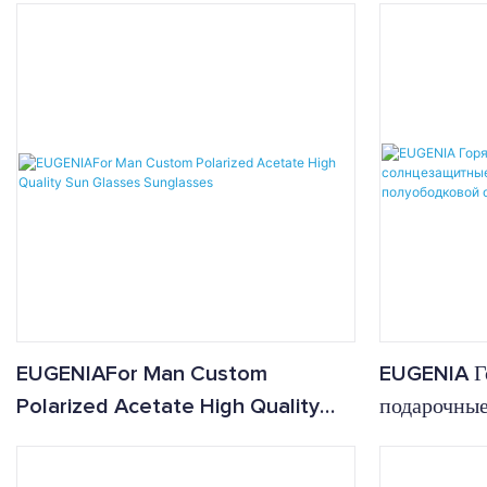
солнцезащитные очки под
собственной торговой маркой
EUGENIAFor Man Custom
EUGENIA Г
Polarized Acetate High Quality
подарочные
Sun Glasses Sunglasses
логотипом 
оправе