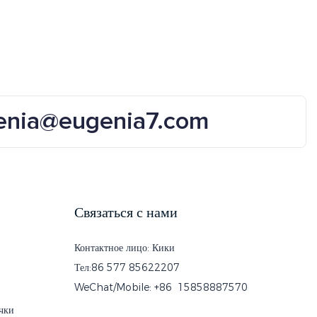
enia@eugenia7.com
Связаться с нами
Контактное лицо: Кики
Тел:86 577 85622207
WeChat/Mobile: +86 15858887570
чки