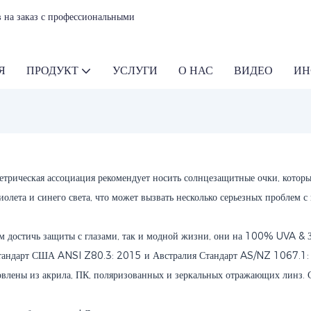
 на заказ с профессиональными
Я
ПРОДУКТ
УСЛУГИ
О НАС
ВИДЕО
ИН
трическая ассоциация рекомендует носить солнцезащитные очки, которые
афиолета и синего света, что может вызвать несколько серьезных пробле
м достичь защиты с глазами, так и модной жизни, они на 100% UVA &
андарт США ANSI Z80.3: 2015 и Австралия Стандарт AS/NZ 1067.1: 2
овлены из акрила, ПК, поляризованных и зеркальных отражающих линз. 