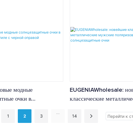
овые модные
EUGENIAWholesale: но
тные очки в
классические металличе
ом стиле с черной
мужские поляризованны
...
1
2
3
14
солнцезащитные очки