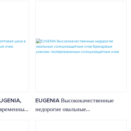
защитные
EUGENIA,
EUGENIA Высококачественные
овременные
недорогие овальные
тальянский
солнцезащитные очки Брендовые
унисекс поляризованные