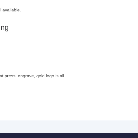
l available.
ing
.
eat press, engrave, gold logo is all