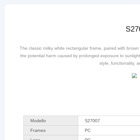
S27
The classic milky white rectangular frame, paired with brown
the potential harm caused by prolonged exposure to sunlight
style, functionality,
Modello
S27007
Frames
PC
Lens
PC