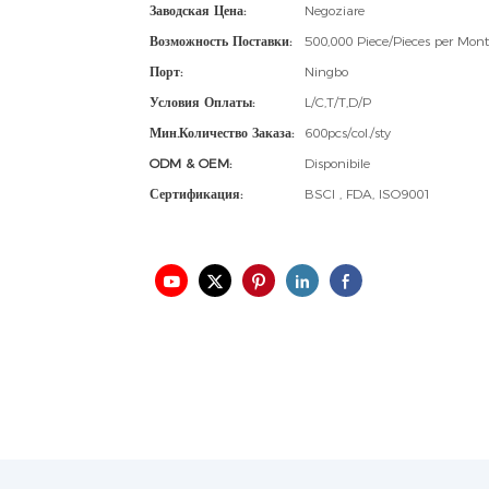
Заводская Цена:
Negoziare
Возможность Поставки:
500,000 Piece/Pieces per Mon
Порт:
Ningbo
Условия Оплаты:
L/C,T/T,D/P
Мин.количество Заказа:
600pcs/col./sty
ODM & OEM:
Disponibile
Сертификация:
BSCI , FDA, ISO9001