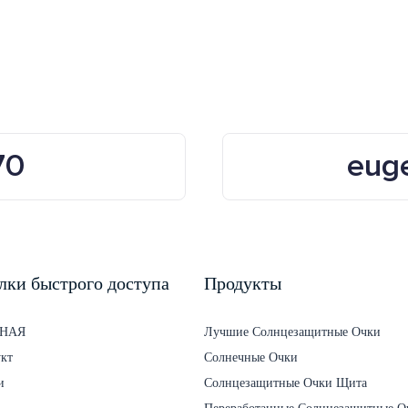
поликарбоната UV400
70
eug
лки быстрого доступа
Продукты
НАЯ
Лучшие Солнцезащитные Очки
кт
Солнечные Очки
и
Солнцезащитные Очки Щита