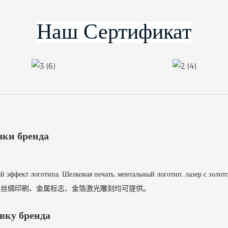
чки бренда
эффект логотипа. Шелковая печать, ментальный логотип, лазер с золот
。丝绸印刷、金属标志、金箔激光雕刻均可提供。
вку бренда