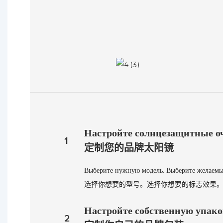
Настройте солнцезащитные о
1
定制您的品牌太阳镜
Выберите нужную модель. Выберите желаемый 
选择你想要的型号。选择你想要的标志效果
Настройте собственную упако
2