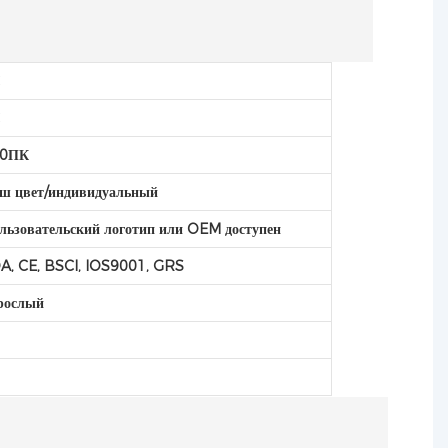
C
C
00ПК
ш цвет/индивидуальный
льзовательский логотип или OEM доступен
A, CE, BSCI, IOS9001, GRS
рослый