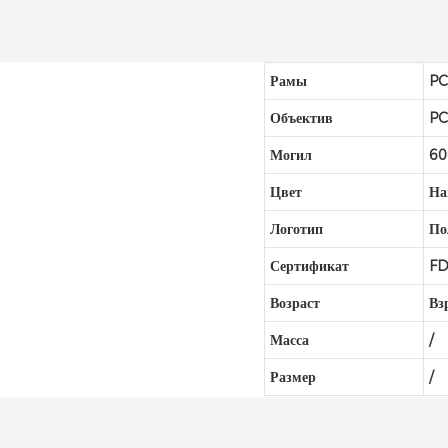
Рамы
P
Объектив
P
Могил
6
Цвет
На
Логотип
По
Сертификат
FD
Возраст
Вз
Масса
/
Размер
/