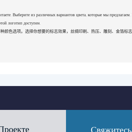
таете. Выберите из различных вариантов цвета, которые мы предлагаем.
отой логотип доступен.
多种颜色选项。选择你想要的标志效果，丝绸印刷、热压、雕刻、金箔标
Проекте
Свяжитесь