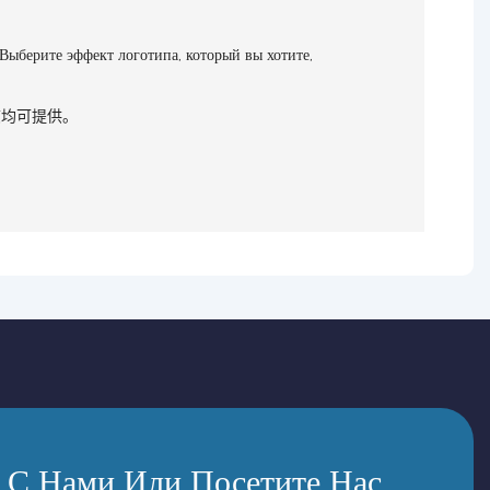
 Выберите эффект логотипа, который вы хотите,
志均可提供。
 С Нами Или Посетите Нас