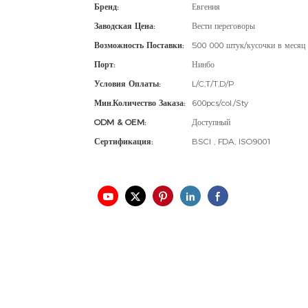
Бренд:
Евгения
Заводская Цена:
Вести переговоры
Возможность Поставки:
500 000 штук/кусочки в месяц
Порт:
Нинбо
Условия Оплаты:
L/C,T/T,D/P
Мин.количество Заказа:
600pcs/col./Sty
ODM & OEM:
Доступный
Сертификация:
BSCI , FDA, ISO9001