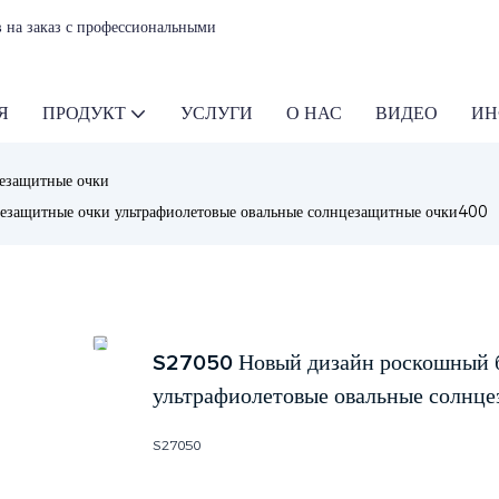
 на заказ с профессиональными
Я
ПРОДУКТ
УСЛУГИ
О НАС
ВИДЕО
ИН
езащитные очки
езащитные очки ультрафиолетовые овальные солнцезащитные очки400
S27050 Новый дизайн роскошный б
ультрафиолетовые овальные солнц
S27050