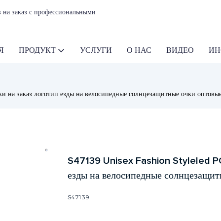
 на заказ с профессиональными
Я
ПРОДУКТ
УСЛУГИ
О НАС
ВИДЕО
ИН
и на заказ логотип езды на велосипедные солнцезащитные очки оптовы
S47139 Unisex Fashion Styleled PC
езды на велосипедные солнцезащит
S47139