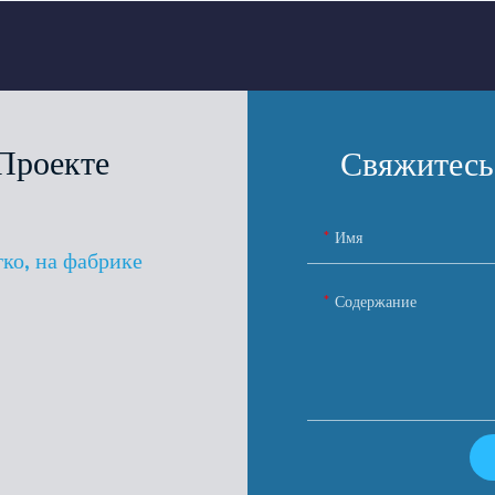
Проекте
Свяжитесь
Имя
гко, на фабрике
Содержание