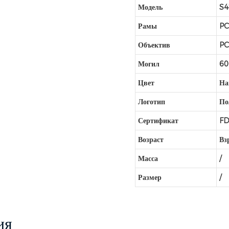
Модель
S4
Рамы
P
Объектив
P
Могил
6
Цвет
На
Логотип
По
Сертификат
FD
Возраст
Вз
Масса
/
Размер
/
ия