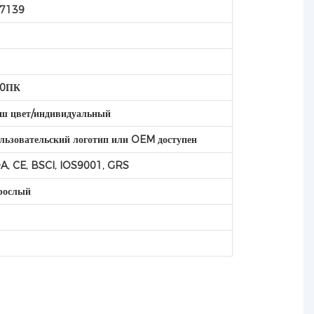
7139
C
C
00ПК
ш цвет/индивидуальный
льзовательский логотип или OEM доступен
A, CE, BSCI, IOS9001, GRS
рослый