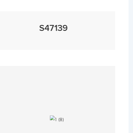
S47139