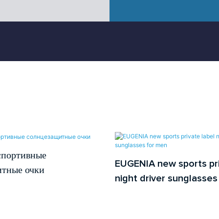
спортивные
EUGENIA new sports pri
итные очки
night driver sunglasses