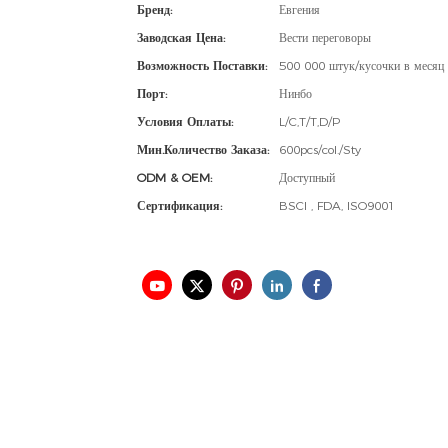
Бренд:
Евгения
Заводская Цена:
Вести переговоры
Возможность Поставки:
500 000 штук/кусочки в месяц
Порт:
Нинбо
Условия Оплаты:
L/C,T/T,D/P
Мин.количество Заказа:
600pcs/col./Sty
ODM & OEM:
Доступный
Сертификация:
BSCI , FDA, ISO9001