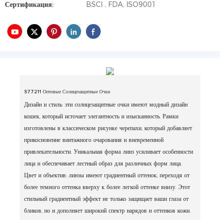
Сертификация:
BSCI , FDA, ISO9001
S77211 Оптовые Солнцезащитные Очки
Дизайн и стиль: эти солнцезащитные очки имеют модный дизайн
кошек, который источает элегантность и изысканность.
Рамки
изготовлены в классическом рисунке черепахи, который добавляет
прикосновение винтажного очарования и вневременной
привлекательности.
Уникальная форма линз усиливает особенности
лица и обеспечивает лестный образ для различных форм лица.
Цвет и объектив: линзы имеют градиентный оттенок, переходя от
более темного оттенка вверху к более легкой оттенке внизу.
Этот
стильный градиентный эффект не только защищает ваши глаза от
бликов, но и дополняет широкий спектр нарядов и оттенков кожи.