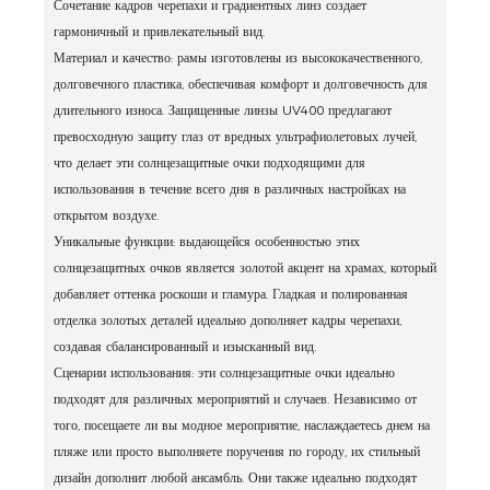
Сочетание кадров черепахи и градиентных линз создает
гармоничный и привлекательный вид.
Материал и качество: рамы изготовлены из высококачественного,
долговечного пластика, обеспечивая комфорт и долговечность для
длительного износа.
Защищенные линзы UV400 предлагают
превосходную защиту глаз от вредных ультрафиолетовых лучей,
что делает эти солнцезащитные очки подходящими для
использования в течение всего дня в различных настройках на
открытом воздухе.
Уникальные функции: выдающейся особенностью этих
солнцезащитных очков является золотой акцент на храмах, который
добавляет оттенка роскоши и гламура.
Гладкая и полированная
отделка золотых деталей идеально дополняет кадры черепахи,
создавая сбалансированный и изысканный вид.
Сценарии использования: эти солнцезащитные очки идеально
подходят для различных мероприятий и случаев.
Независимо от
того, посещаете ли вы модное мероприятие, наслаждаетесь днем ​​на
пляже или просто выполняете поручения по городу, их стильный
дизайн дополнит любой ансамбль.
Они также идеально подходят