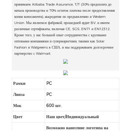
принимаем Alibaba Trade Assurance, T/T (30% предоплата до
начала производства и 70% остаток платежа после предоставления
копии коносамента), аккредитив по предъявлению и Western
Union. Мы являемся фабрикой, прошедшей аудит BV, и имеем
различные сертификаты, включая CE, SGS, EN71 и EN12312.
Кроме того, у нас большой опыт сотрудничества с крупными
оптовыми компаниями и супермаркетами, такими как Solar
Fashion и Walgreens в США, и мы поддерживаем долгосрочное
партнерство с Walmart.
Рамки
PC
Линза
PC
Мок
600 шт.
Цвет
Наш цвет/Индивидуальный
Возможно нанесение логотипа на