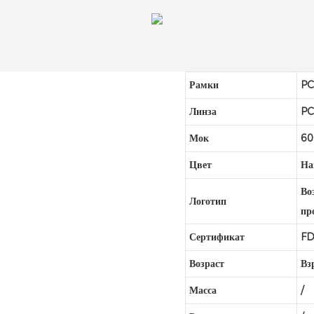
Рамки
P
Линза
P
Мок
60
Цвет
На
Во
Логотип
пр
Сертификат
FD
Возраст
Вз
Масса
/