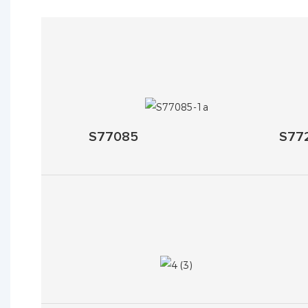
S77085
S77