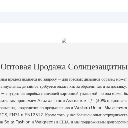
 Оптовая Продажа Солнцезащитны
предоставляются по запросу — для готовых дизайнов образец может б
видуальных дизайнов требуется оплата как за образец, так и за доставку
а — внутренняя коробка с внешней картонной упаковкой, но она может б
оплаты, мы принимаем Alibaba Trade Assurance, T/T (30% предоплата 
носамента), аккредитив по предъявлению и Western Union. Мы являемся
 SGS, EN71 и EN12312. Кроме того, у нас большой опыт сотрудничест
как Solar Fashion и Walgreens в США, и мы поддерживаем долгосрочно