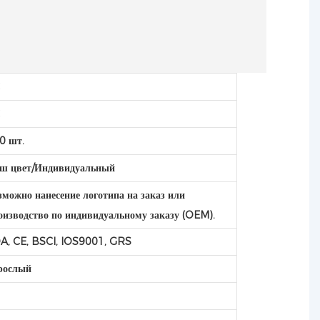
C
C
0 шт.
ш цвет/Индивидуальный
зможно нанесение логотипа на заказ или
оизводство по индивидуальному заказу (OEM).
A, CE, BSCI, IOS9001, GRS
рослый