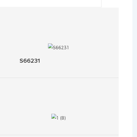
S66231