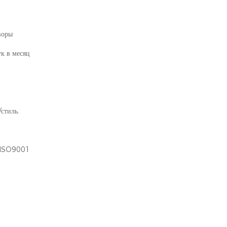
воры
к в месяц
стиль.
 ISO9001