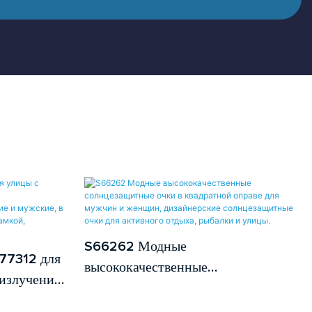
S66262 Модные
77312 для
высококачественные
излучения
солнцезащитные очки в квадратной
ным
оправе для мужчин и женщин,