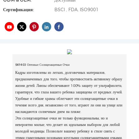
ODM & OEM:
Доступный
Сертификация:
BSCI , FDA, ISO9001
SK1403 Оптовые Солнцезащитные Очки
Кадры изготовлены из легких, долговечных материалов,
предназначенных для того, чтобы противостоять активному образу
жизни детей. Линзы обеспечивают 100% защиту от ультрафиолета,
гарантируя, что глаза вашего ребенка защищены от вредных лучей.
Удобные и гибкие храмы облегчают эти солнцезащитные очки в
течение всего дня, независимо от того, играют ли они на улице или
наслаждаются солнечным днем ​​на пляже.
Эти солнцезащитные очки не только функциональны, но и
невероятно милые, что делает их идеальным выбором для любой
молодой модницы. Позвольте вашему ребенку в стиле сиять с
этими гламурными розовыми круглыми солнцезащитными очками,