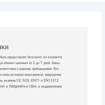
чки
ть предоставлен бесплатно, но взимается
зца обычно занимает от 2 до 7 дней. Наша
соответствии с вашими требованиями. Что
татка по копии коносамента), аккредитив
аты, включая CE, SGS, EN71 и EN12312.
shion и Walgreens в США, и поддерживаем