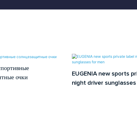
спортивные
EUGENIA new sports pri
итные очки
night driver sunglasses