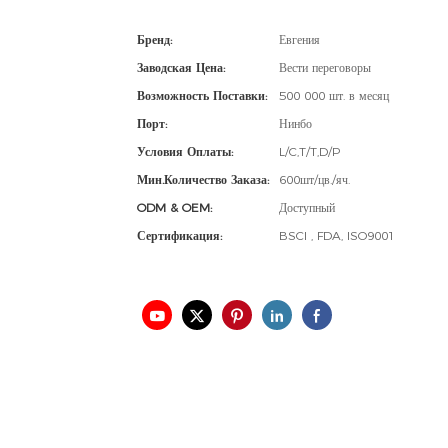
Бренд:
Евгения
Заводская Цена:
Вести переговоры
Возможность Поставки:
500 000 шт. в месяц
Порт:
Нинбо
Условия Оплаты:
L/C,T/T,D/P
Мин.количество Заказа:
600шт/цв./яч.
ODM & OEM:
Доступный
Сертификация:
BSCI , FDA, ISO9001