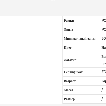
Рамки
P
Линза
P
Минимальный заказ
60
Цвет
На
Во
Логотип
пр
Сертификат
FD
Возраст
Вз
Масса
/
Размер
/