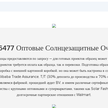
6477 Оптовые Солнцезащитные О
 предоставляются по запросу — для готовых проектов образец может бы
роектов требуется оплата как образца, так и перевозки. Подготовка обра
коробка с внешней картонной коробкой, но она может быть настроена в 
Alibaba Trade Assurance, T/T (30% депозита до производства и 70% ос
являемся фабрикой, прошедшей аудит BV, и имеем различные сертифик
ичества с крупными оптовиками и супермаркетами, такими как Solar Fa
долгосрочные партнерские отношения с Walmart.