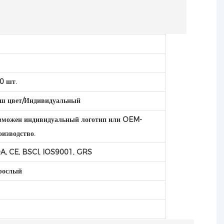
C
C
0 шт.
ш цвет/Индивидуальный
зможен индивидуальный логотип или OEM-
оизводство.
A, CE, BSCI, IOS9001, GRS
рослый