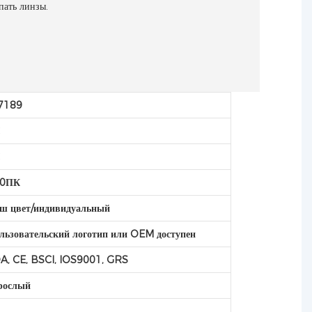
пать линзы.
7189
C
C
00ПК
ш цвет/индивидуальный
льзовательский логотип или OEM доступен
A, CE, BSCI, IOS9001, GRS
рослый