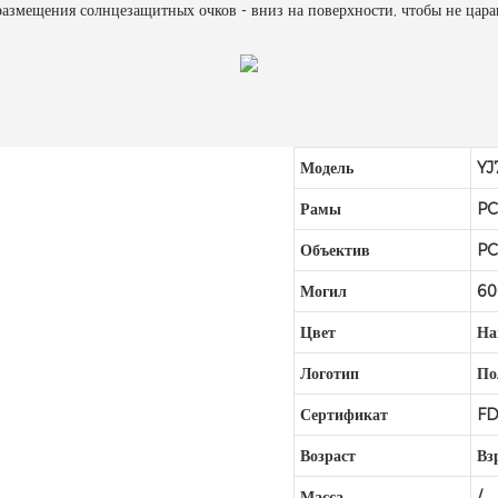
размещения солнцезащитных очков - вниз на поверхности, чтобы не цара
Модель
YJ
Рамы
P
Объектив
P
Могил
6
Цвет
На
Логотип
По
Сертификат
FD
Возраст
Вз
Масса
/