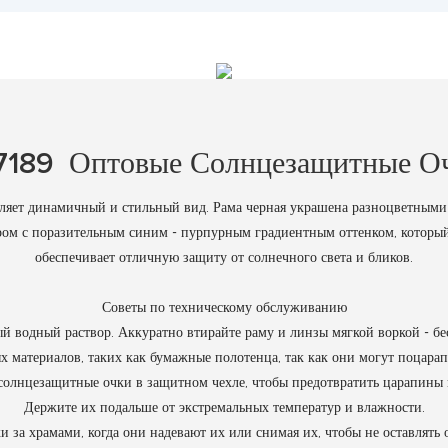
7189 Оптовые Солнцезащитные О
вляет динамичный и стильный вид. Рама черная украшена разноцветными
ром с поразительным синим - пурпурным градиентным оттенком, который 
обеспечивает отличную защиту от солнечного света и бликов.
Советы по техническому обслуживанию
ый водный раствор. Аккуратно втирайте раму и линзы мягкой воркой - бе
х материалов, таких как бумажные полотенца, так как они могут поцарап
е солнцезащитные очки в защитном чехле, чтобы предотвратить царапины
Держите их подальше от экстремальных температур и влажности.
 за храмами, когда они надевают их или снимая их, чтобы не оставлять о