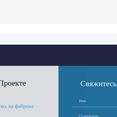
Проекте
Свяжитесь
Имя
гко, на фабрике
Содержание