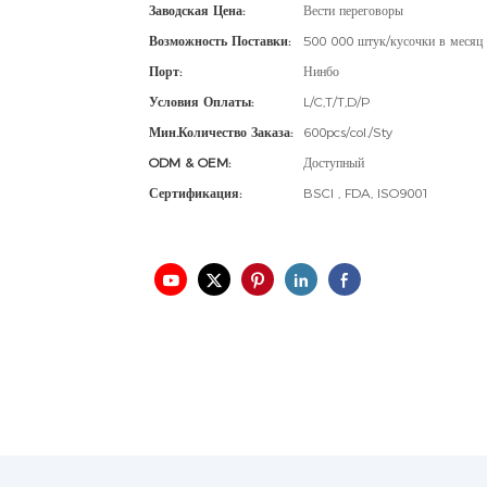
Заводская Цена:
Вести переговоры
Возможность Поставки:
500 000 штук/кусочки в месяц
Порт:
Нинбо
Условия Оплаты:
L/C,T/T,D/P
Мин.количество Заказа:
600pcs/col./Sty
ODM & OEM:
Доступный
Сертификация:
BSCI , FDA, ISO9001