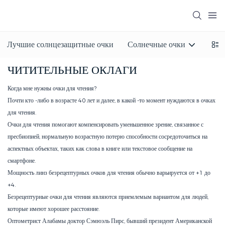
Лучшие солнцезащитные очки
Солнечные очки
Сол
ЧИТИТЕЛЬНЫЕ ОКЛАГИ
Когда мне нужны очки для чтения?
Почти кто -либо в возрасте 40 лет и далее, в какой -то момент нуждаются в очках
для чтения.
Очки для чтения помогают компенсировать уменьшенное зрение, связанное с
пресбиопией, нормальную возрастную потерю способности сосредоточиться на
аспектных объектах, таких как слова в книге или текстовое сообщение на
смартфоне.
Мощность линз безрецептурных очков для чтения обычно варьируется от +1 до
+4.
Безрецептурные очки для чтения являются приемлемым вариантом для людей,
которые имеют хорошее расстояние.
Оптометрист Алабамы доктор Сэмюэль Пирс, бывший президент Американской