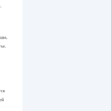
.
оды,
хе.
тся
ей