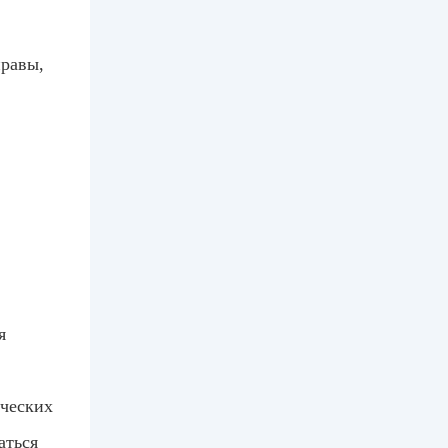
правы,
я
ических
аться