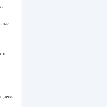
от
льные
это
щиеся.