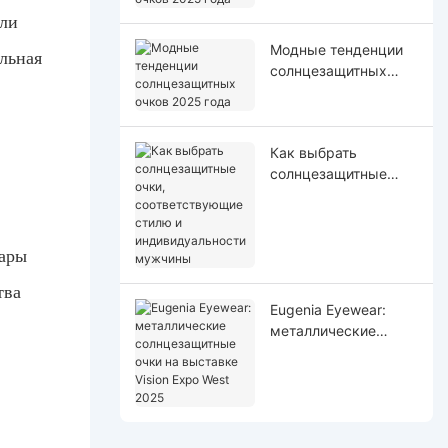
очков 2025 года
или
Модные тенденции
ильная
солнцезащитных
очков 2025 года
Как выбрать
солнцезащитные
очки,
соответствующие
стилю и
уары
индивидуальности
мужчины
тва
Eugenia Eyewear:
металлические
солнцезащитные
очки на выставке
Vision Expo West
2025