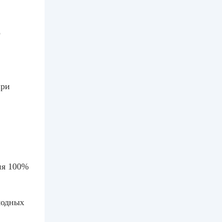
о
при
ия 100%
модных