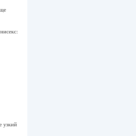
еще
нисекс:
е узкий